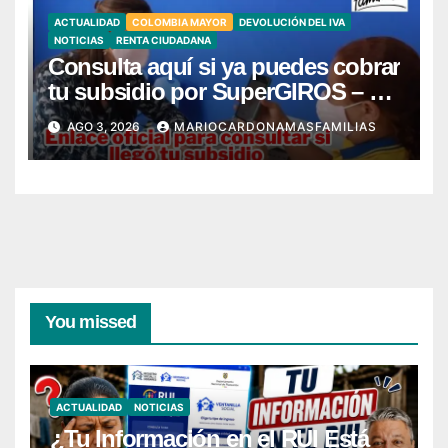
ACTUALIDAD
COLOMBIA MAYOR
DEVOLUCIÓN DEL IVA
NOTICIAS
RENTA CIUDADANA
Consulta aquí si ya puedes cobrar
tu subsidio por SuperGIROS – Ya
llegó mi giro
AGO 3, 2026
MARIOCARDONAMASFAMILIAS
You missed
ACTUALIDAD
NOTICIAS
¿Tu Información en el RUI Está