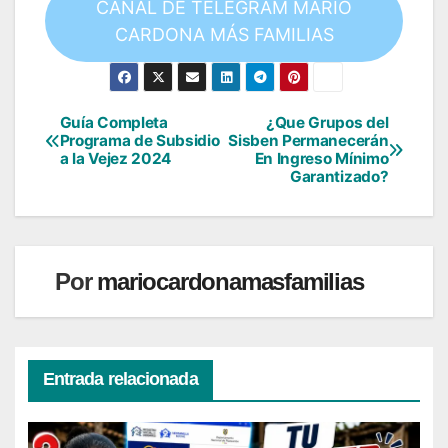
CANAL DE TELEGRAM MARIO
CARDONA MÁS FAMILIAS
Guía Completa
¿Que Grupos del
Navegación
Programa de Subsidio
Sisben Permanecerán
a la Vejez 2024
En Ingreso Mínimo
de
Garantizado?
entradas
Por
mariocardonamasfamilias
Entrada relacionada