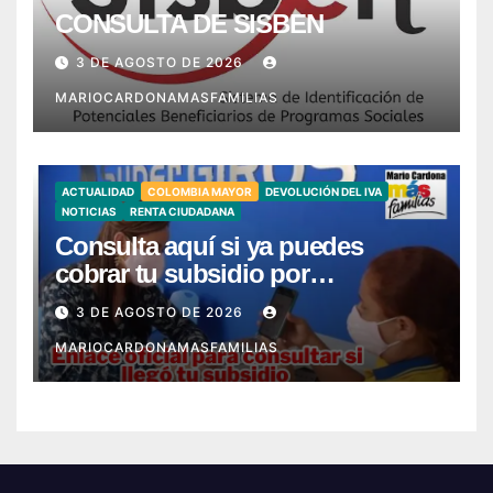
CONSULTA DE SISBEN
3 DE AGOSTO DE 2026
MARIOCARDONAMASFAMILIAS
ACTUALIDAD
COLOMBIA MAYOR
DEVOLUCIÓN DEL IVA
NOTICIAS
RENTA CIUDADANA
Consulta aquí si ya puedes
cobrar tu subsidio por
SuperGIROS – Ya llegó mi giro
3 DE AGOSTO DE 2026
MARIOCARDONAMASFAMILIAS