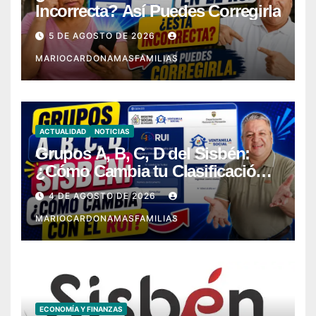
Incorrecta? Así Puedes Corregirla
5 DE AGOSTO DE 2026
MARIOCARDONAMASFAMILIAS
ACTUALIDAD
NOTICIAS
Grupos A, B, C, D del Sisbén:
¿Cómo Cambia tu Clasificación
con el RUI?
4 DE AGOSTO DE 2026
MARIOCARDONAMASFAMILIAS
ECONOMÍA Y FINANZAS