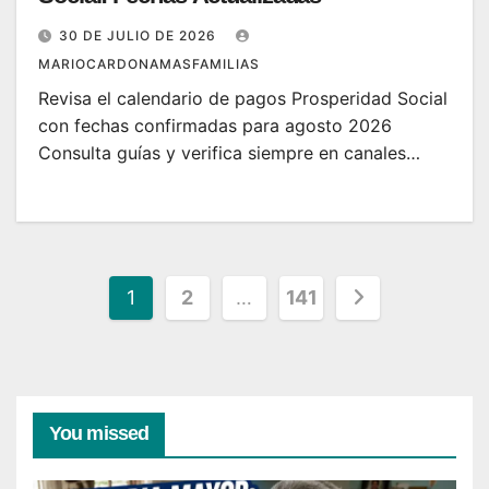
30 DE JULIO DE 2026
MARIOCARDONAMASFAMILIAS
Revisa el calendario de pagos Prosperidad Social
con fechas confirmadas para agosto 2026
Consulta guías y verifica siempre en canales…
Paginación
1
2
…
141
de
entradas
You missed