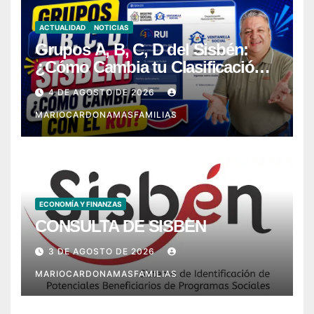
ACTUALIDAD
NOTICIAS
Grupos A, B, C, D del Sisbén:
¿Cómo Cambia tu Clasificación
con el RUI?
4 DE AGOSTO DE 2026
MARIOCARDONAMASFAMILIAS
ECONOMÍA Y FINANZAS
CONSULTA DE SISBEN
3 DE AGOSTO DE 2026
MARIOCARDONAMASFAMILIAS