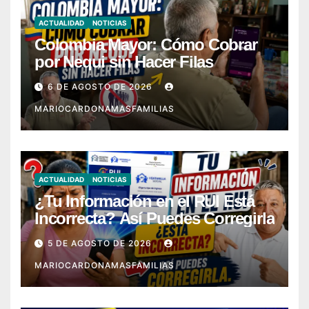
ACTUALIDAD
NOTICIAS
Colombia Mayor: Cómo Cobrar
por Nequi sin Hacer Filas
6 DE AGOSTO DE 2026
MARIOCARDONAMASFAMILIAS
ACTUALIDAD
NOTICIAS
¿Tu Información en el RUI Está
Incorrecta? Así Puedes Corregirla
5 DE AGOSTO DE 2026
MARIOCARDONAMASFAMILIAS