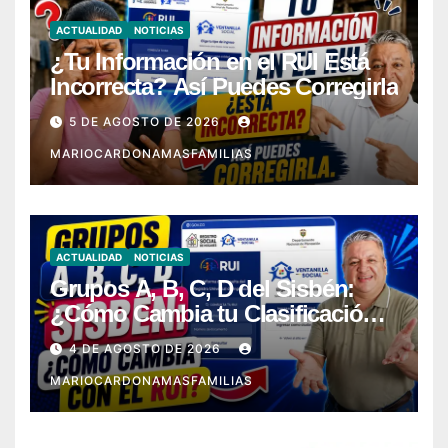
ACTUALIDAD
NOTICIAS
¿Tu Información en el RUI Está
Incorrecta? Así Puedes Corregirla
5 DE AGOSTO DE 2026
MARIOCARDONAMASFAMILIAS
ACTUALIDAD
NOTICIAS
Grupos A, B, C, D del Sisbén:
¿Cómo Cambia tu Clasificación
con el RUI?
4 DE AGOSTO DE 2026
MARIOCARDONAMASFAMILIAS