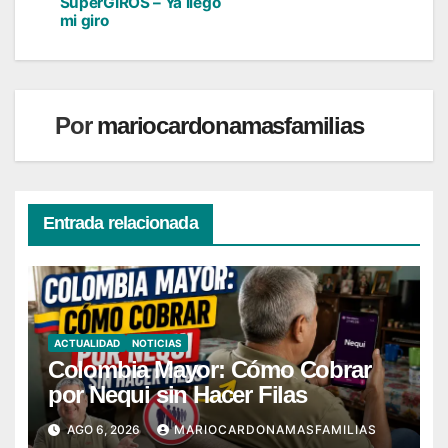
de
SuperGIROS – Ya llegó
mi giro
entradas
Por
mariocardonamasfamilias
Entrada relacionada
ACTUALIDAD
NOTICIAS
Colombia Mayor: Cómo Cobrar
por Nequi sin Hacer Filas
AGO 6, 2026
MARIOCARDONAMASFAMILIAS