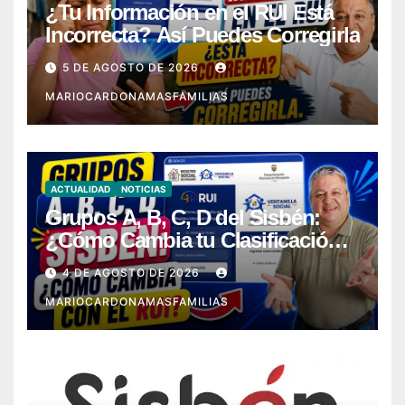
¿Tu Información en el RUI Está
Incorrecta? Así Puedes Corregirla
5 DE AGOSTO DE 2026
MARIOCARDONAMASFAMILIAS
ACTUALIDAD
NOTICIAS
Grupos A, B, C, D del Sisbén:
¿Cómo Cambia tu Clasificación
con el RUI?
4 DE AGOSTO DE 2026
MARIOCARDONAMASFAMILIAS