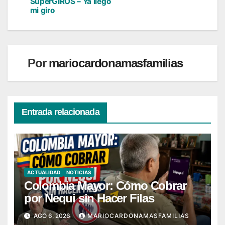
de
SuperGIROS – Ya llegó
mi giro
entradas
Por
mariocardonamasfamilias
Entrada relacionada
ACTUALIDAD
NOTICIAS
Colombia Mayor: Cómo Cobrar
por Nequi sin Hacer Filas
AGO 6, 2026
MARIOCARDONAMASFAMILIAS