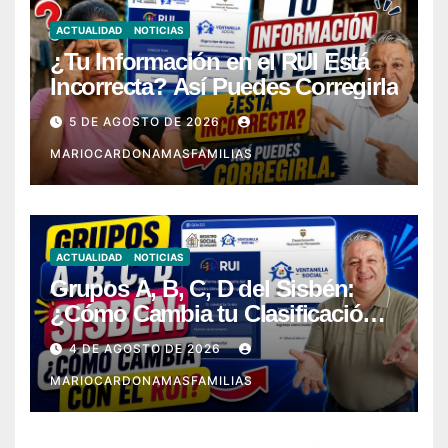
ACTUALIDAD
NOTICIAS
¿Tu Información en el RUI Está
Incorrecta? Así Puedes Corregirla
5 DE AGOSTO DE 2026
MARIOCARDONAMASFAMILIAS
ACTUALIDAD
NOTICIAS
Grupos A, B, C, D del Sisbén:
¿Cómo Cambia tu Clasificación
con el RUI?
4 DE AGOSTO DE 2026
MARIOCARDONAMASFAMILIAS