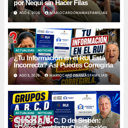
por Nequi sin Hacer Filas
AGO 6, 2026
MARIOCARDONAMASFAMILIAS
ACTUALIDAD
NOTICIAS
¿Tu Información en el RUI Está
Incorrecta? Así Puedes Corregirla
AGO 5, 2026
MARIOCARDONAMASFAMILIAS
ACTUALIDAD
NOTICIAS
Grupos A, B, C, D del Sisbén:
¿Cómo Cambia tu Clasificación