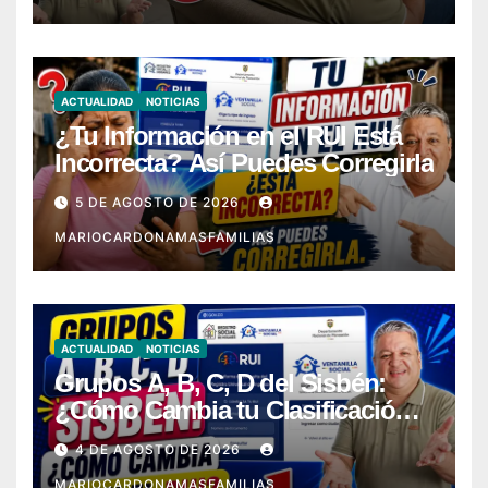
ACTUALIDAD
NOTICIAS
¿Tu Información en el RUI Está
Incorrecta? Así Puedes Corregirla
5 DE AGOSTO DE 2026
MARIOCARDONAMASFAMILIAS
ACTUALIDAD
NOTICIAS
Grupos A, B, C, D del Sisbén:
¿Cómo Cambia tu Clasificación
con el RUI?
4 DE AGOSTO DE 2026
MARIOCARDONAMASFAMILIAS