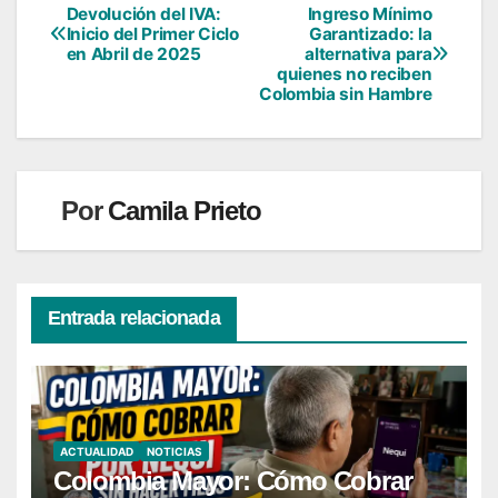
Devolución del IVA:
Ingreso Mínimo
Navegación
Inicio del Primer Ciclo
Garantizado: la
en Abril de 2025
alternativa para
de
quienes no reciben
Colombia sin Hambre
entradas
Por
Camila Prieto
Entrada relacionada
ACTUALIDAD
NOTICIAS
Colombia Mayor: Cómo Cobrar