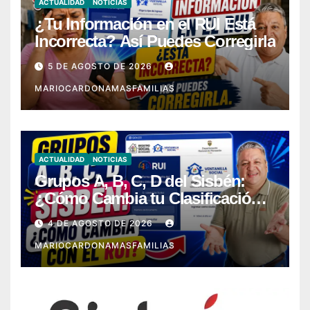
ACTUALIDAD
NOTICIAS
¿Tu Información en el RUI Está
Incorrecta? Así Puedes Corregirla
5 DE AGOSTO DE 2026
MARIOCARDONAMASFAMILIAS
ACTUALIDAD
NOTICIAS
Grupos A, B, C, D del Sisbén:
¿Cómo Cambia tu Clasificación
con el RUI?
4 DE AGOSTO DE 2026
MARIOCARDONAMASFAMILIAS