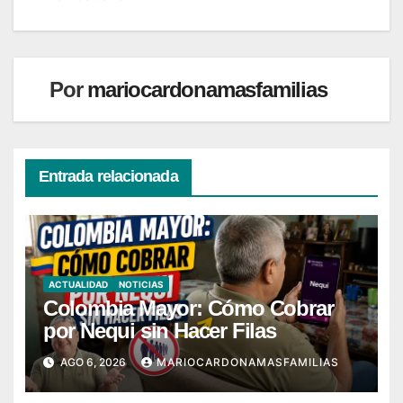
entradas
Por
mariocardonamasfamilias
Entrada relacionada
ACTUALIDAD
NOTICIAS
Colombia Mayor: Cómo Cobrar
por Nequi sin Hacer Filas
AGO 6, 2026
MARIOCARDONAMASFAMILIAS