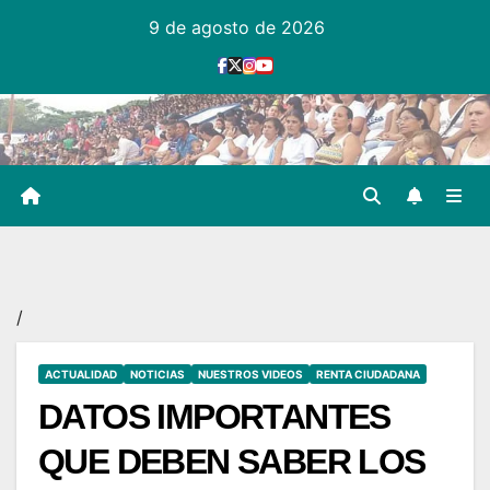
Ir
9 de agosto de 2026
al
contenido
/
ACTUALIDAD
NOTICIAS
NUESTROS VIDEOS
RENTA CIUDADANA
DATOS IMPORTANTES
QUE DEBEN SABER LOS