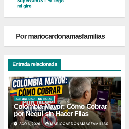
de
SuperGIROS – Ya llegó
mi giro
entradas
Por
mariocardonamasfamilias
Entrada relacionada
ACTUALIDAD
NOTICIAS
Colombia Mayor: Cómo Cobrar
por Nequi sin Hacer Filas
AGO 6, 2026
MARIOCARDONAMASFAMILIAS