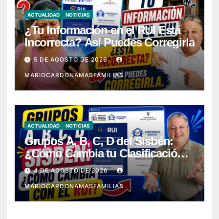
ACTUALIDAD
NOTICIAS
¿Tu Información en el RUI Está
Incorrecta? Así Puedes Corregirla
5 DE AGOSTO DE 2026
MARIOCARDONAMASFAMILIAS
ACTUALIDAD
NOTICIAS
Grupos A, B, C, D del Sisbén:
¿Cómo Cambia tu Clasificación
con el RUI?
4 DE AGOSTO DE 2026
MARIOCARDONAMASFAMILIAS