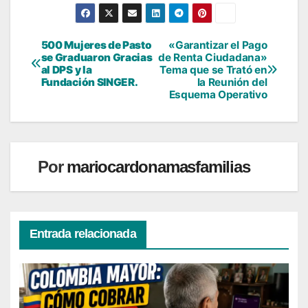
500 Mujeres de Pasto
«Garantizar el Pago
Navegación
se Graduaron Gracias
de Renta Ciudadana»
al DPS y la
Tema que se Trató en
de
Fundación SINGER.
la Reunión del
Esquema Operativo
entradas
Por
mariocardonamasfamilias
Entrada relacionada