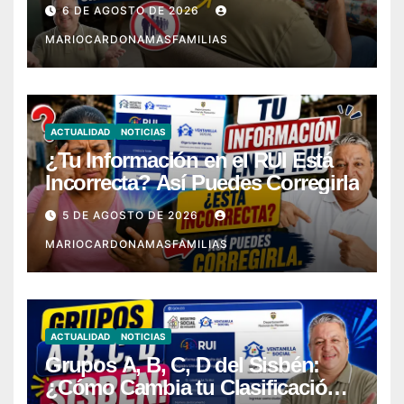
6 DE AGOSTO DE 2026
MARIOCARDONAMASFAMILIAS
ACTUALIDAD
NOTICIAS
¿Tu Información en el RUI Está
Incorrecta? Así Puedes Corregirla
5 DE AGOSTO DE 2026
MARIOCARDONAMASFAMILIAS
ACTUALIDAD
NOTICIAS
Grupos A, B, C, D del Sisbén:
¿Cómo Cambia tu Clasificación