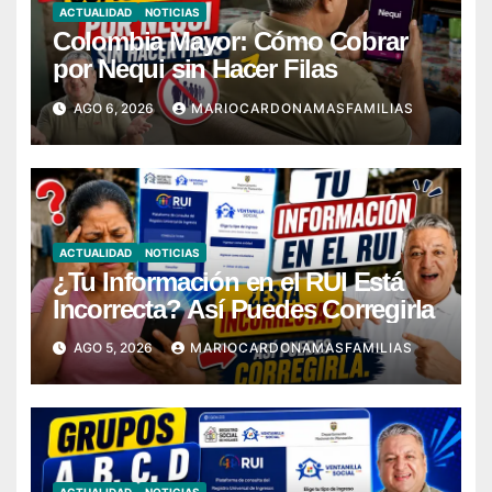
ACTUALIDAD
NOTICIAS
Colombia Mayor: Cómo Cobrar
por Nequi sin Hacer Filas
AGO 6, 2026
MARIOCARDONAMASFAMILIAS
ACTUALIDAD
NOTICIAS
¿Tu Información en el RUI Está
Incorrecta? Así Puedes Corregirla
AGO 5, 2026
MARIOCARDONAMASFAMILIAS
ACTUALIDAD
NOTICIAS