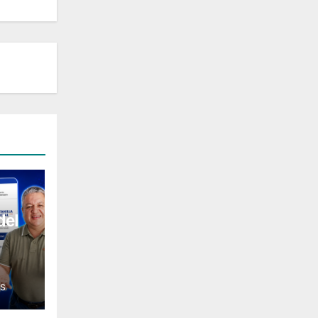
del
l
S