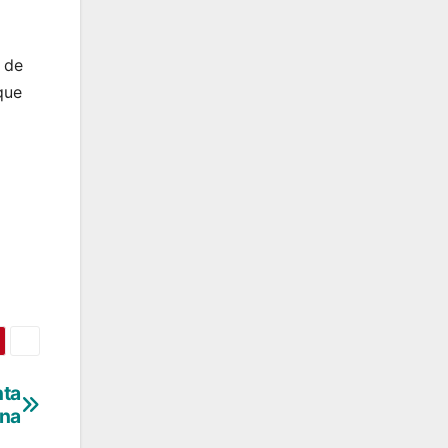
 de
que
nta
na