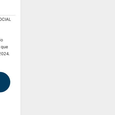
OCIAL
io
l que
2024.