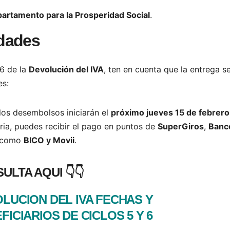
artamento para la Prosperidad Social
.
dades
 6 de la
Devolución del IVA
, ten en cuenta que la entrega s
s:
 los desembolsos iniciarán el
próximo jueves 15 de febrero
aria, puedes recibir el pago en puntos de
SuperGiros
,
Banc
es como
BICO y Movii
.
ULTA AQUI 👇👇
LUCION DEL IVA FECHAS Y
FICIARIOS DE CICLOS 5 Y 6