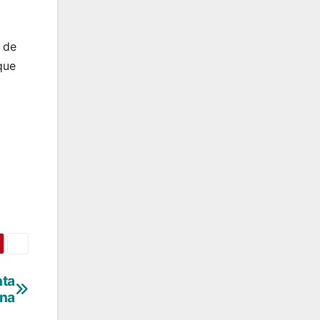
 de
que
nta
na