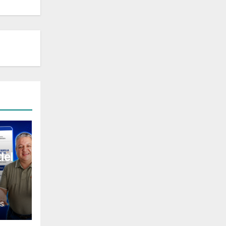
del
l
S