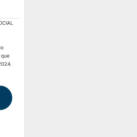
OCIAL
io
l que
2024.