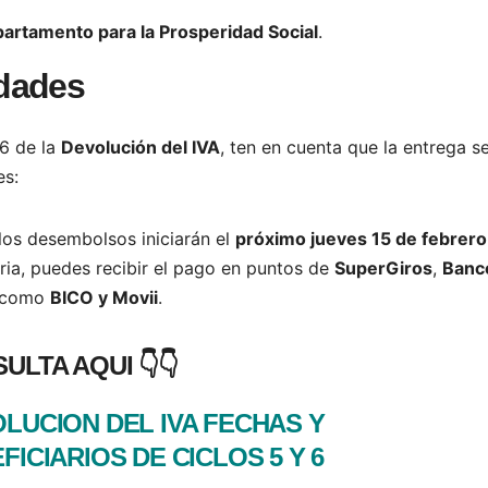
artamento para la Prosperidad Social
.
dades
 6 de la
Devolución del IVA
, ten en cuenta que la entrega s
s:
 los desembolsos iniciarán el
próximo jueves 15 de febrero
aria, puedes recibir el pago en puntos de
SuperGiros
,
Banc
es como
BICO y Movii
.
ULTA AQUI 👇👇
LUCION DEL IVA FECHAS Y
FICIARIOS DE CICLOS 5 Y 6