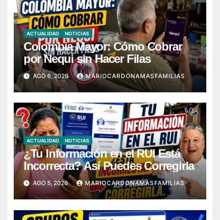
ACTUALIDAD
NOTICIAS
Colombia Mayor: Cómo Cobrar
por Nequi sin Hacer Filas
AGO 6, 2026
MARIOCARDONAMASFAMILIAS
ACTUALIDAD
NOTICIAS
¿Tu Información en el RUI Está
Incorrecta? Así Puedes Corregirla
AGO 5, 2026
MARIOCARDONAMASFAMILIAS