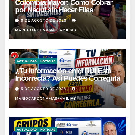
Colombia Mayor: Cómo Cobrar
por Nequi sin Hacer Filas
6 DE AGOSTO DE 2026
MARIOCARDONAMASFAMILIAS
ACTUALIDAD
NOTICIAS
¿Tu Información en el RUI Está
Incorrecta? Así Puedes Corregirla
5 DE AGOSTO DE 2026
MARIOCARDONAMASFAMILIAS
ACTUALIDAD
NOTICIAS