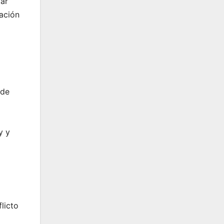
tar
ración
 de
y y
licto