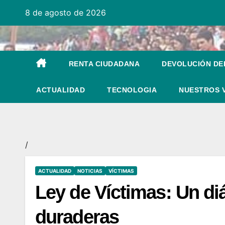
Ir
8 de agosto de 2026
al
contenido
RENTA CIUDADANA
DEVOLUCIÓN DEL
ACTUALIDAD
TECNOLOGIA
NUESTROS 
/
ACTUALIDAD
NOTICIAS
VÍCTIMAS
Ley de Víctimas: Un di
duraderas