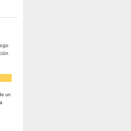
logo
ción
de un
ia