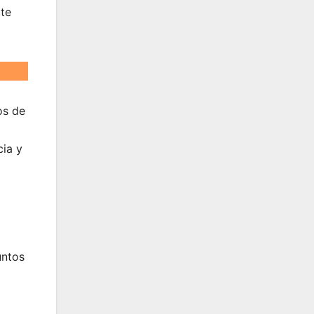
ate
os de
cia y
untos