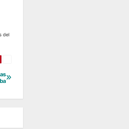
s del
tas
oba