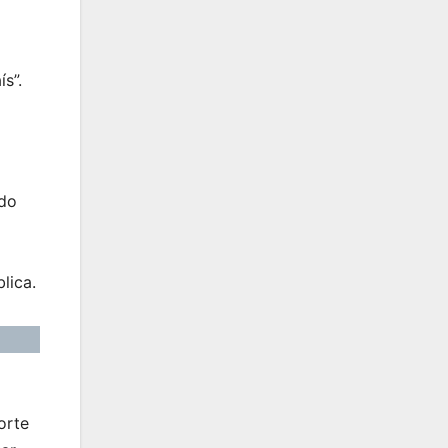
s”.
rdo
lica.
orte