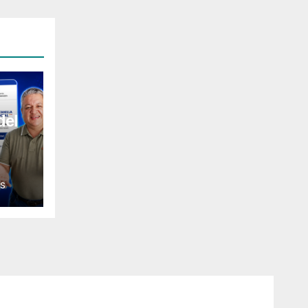
del
l
S