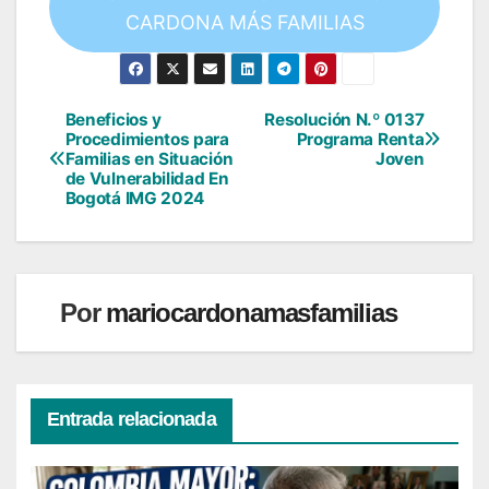
CARDONA MÁS FAMILIAS
Beneficios y
Resolución N.º 0137
Navegación
Procedimientos para
Programa Renta
Familias en Situación
Joven
de
de Vulnerabilidad En
Bogotá IMG 2024
entradas
Por
mariocardonamasfamilias
Entrada relacionada