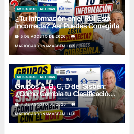
ACTUALIDAD
NOTICIAS
¿Tu Información en el RUI Está
Incorrecta? Así Puedes Corregirla
5 DE AGOSTO DE 2026
MARIOCARDONAMASFAMILIAS
ACTUALIDAD
NOTICIAS
Grupos A, B, C, D del Sisbén:
¿Cómo Cambia tu Clasificación
con el RUI?
4 DE AGOSTO DE 2026
MARIOCARDONAMASFAMILIAS