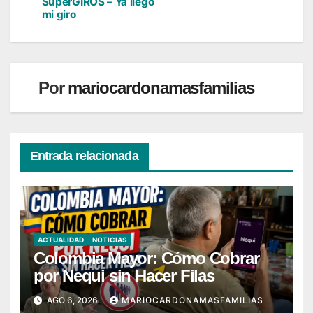
de
SuperGIROS – Ya llegó
mi giro
entradas
Por
mariocardonamasfamilias
Entrada relacionada
ACTUALIDAD
NOTICIAS
Colombia Mayor: Cómo Cobrar
por Nequi sin Hacer Filas
AGO 6, 2026
MARIOCARDONAMASFAMILIAS