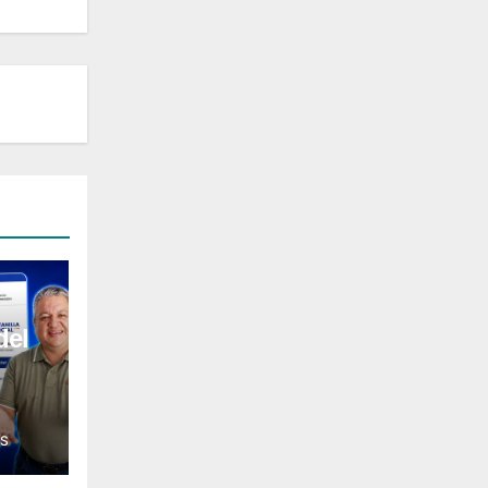
del
l
S