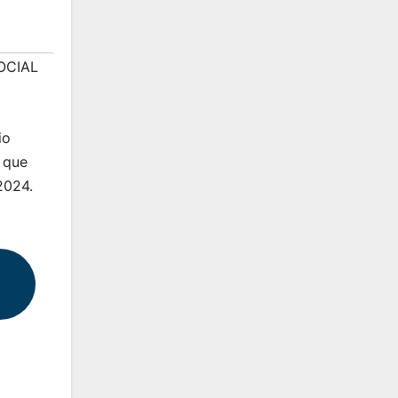
OCIAL
io
l que
2024.