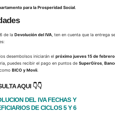
artamento para la Prosperidad Social
.
dades
 6 de la
Devolución del IVA
, ten en cuenta que la entrega s
s:
 los desembolsos iniciarán el
próximo jueves 15 de febrero
aria, puedes recibir el pago en puntos de
SuperGiros
,
Banc
es como
BICO y Movii
.
ULTA AQUI 👇👇
LUCION DEL IVA FECHAS Y
FICIARIOS DE CICLOS 5 Y 6