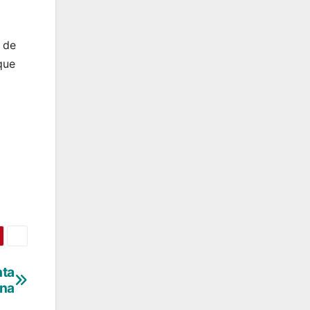
 de
que
nta
na