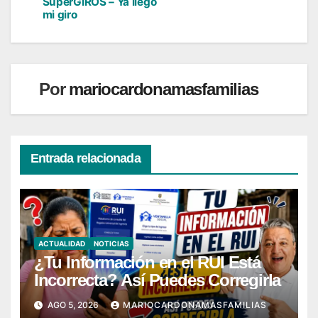
de
SuperGIROS – Ya llegó
mi giro
entradas
Por
mariocardonamasfamilias
Entrada relacionada
ACTUALIDAD
NOTICIAS
¿Tu Información en el RUI Está
Incorrecta? Así Puedes Corregirla
AGO 5, 2026
MARIOCARDONAMASFAMILIAS