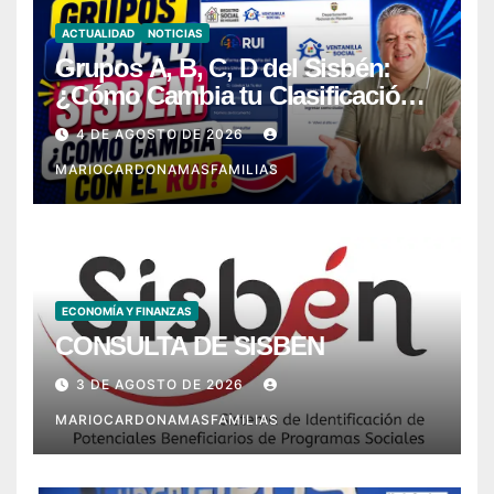
ACTUALIDAD
NOTICIAS
Grupos A, B, C, D del Sisbén:
¿Cómo Cambia tu Clasificación
con el RUI?
4 DE AGOSTO DE 2026
MARIOCARDONAMASFAMILIAS
ECONOMÍA Y FINANZAS
CONSULTA DE SISBEN
3 DE AGOSTO DE 2026
MARIOCARDONAMASFAMILIAS