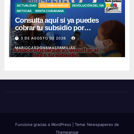
ACTUALIDAD
COLOMBIA MAYOR
DEVOLUCIÓN DEL IVA
NOTICIAS
RENTA CIUDADANA
Consulta aquí si ya puedes
cobrar tu subsidio por
SuperGIROS – Ya llegó mi giro
3 DE AGOSTO DE 2026
MARIOCARDONAMASFAMILIAS
Funciona gracias a WordPress
|
Tema: Newspaperex de
Themeansar