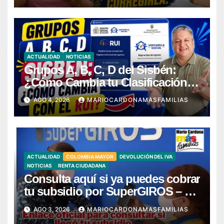
ACTUALIDAD
NOTICIAS
Grupos A, B, C, D del Sisbén:
¿Cómo Cambia tu Clasificación
con el RUI?
AGO 4, 2026
MARIOCARDONAMASFAMILIAS
ACTUALIDAD
COLOMBIA MAYOR
DEVOLUCIÓN DEL IVA
NOTICIAS
RENTA CIUDADANA
Consulta aquí si ya puedes cobrar
tu subsidio por SuperGIROS – Ya
llegó mi giro
AGO 3, 2026
MARIOCARDONAMASFAMILIAS