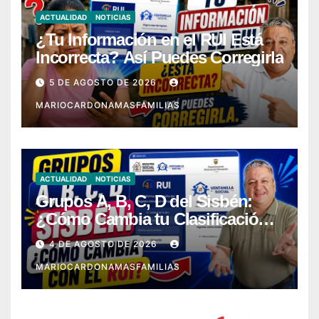
ACTUALIDAD
NOTICIAS
¿Tu Información en el RUI Está
Incorrecta? Así Puedes Corregirla
5 DE AGOSTO DE 2026
MARIOCARDONAMASFAMILIAS
ACTUALIDAD
NOTICIAS
Grupos A, B, C, D del Sisbén:
¿Cómo Cambia tu Clasificación
con el RUI?
4 DE AGOSTO DE 2026
MARIOCARDONAMASFAMILIAS