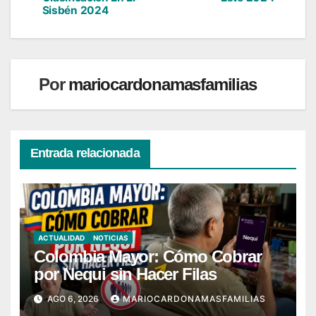
de
Sisbén 2024
entradas
Por
mariocardonamasfamilias
Entrada relacionada
ACTUALIDAD
NOTICIAS
Colombia Mayor: Cómo Cobrar
por Nequi sin Hacer Filas
AGO 6, 2026
MARIOCARDONAMASFAMILIAS