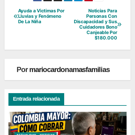
Ayuda a Victimas Por
Noticias Para
Navegación
Lluvias y Fenómeno
Personas Con
De La Niña
Discapacidad y Sus
de
Cuidadores Bono
Canjeable Por
entradas
$180.000
Por
mariocardonamasfamilias
Entrada relacionada
ACTUALIDAD
NOTICIAS