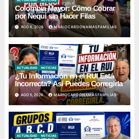
Colombia Mayor: Cómo Cobrar
por Nequi sin Hacer Filas
AGO 6, 2026
MARIOCARDONAMASFAMILIAS
ACTUALIDAD
NOTICIAS
¿Tu Información en el RUI Está
Incorrecta? Así Puedes Corregirla
AGO 5, 2026
MARIOCARDONAMASFAMILIAS
ACTUALIDAD
NOTICIAS