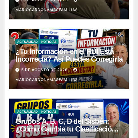
MARIOCARDONAMASFAMILIAS
ACTUALIDAD
NOTICIAS
¿Tu Información en el RUI Está
Incorrecta? Así Puedes Corregirla
5 DE AGOSTO DE 2026
MARIOCARDONAMASFAMILIAS
ACTUALIDAD
NOTICIAS
Grupos A, B, C, D del Sisbén:
¿Cómo Cambia tu Clasificación
con el RUI?