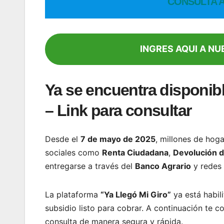
CONSULTA A
INGRES AQUI A N
Ya se encuentra disponibl
– Link para consultar
Desde el
7 de mayo de 2025
, millones de hog
sociales como
Renta Ciudadana
,
Devolución d
entregarse a través del
Banco Agrario
y redes
La plataforma
“Ya Llegó Mi Giro”
ya está habil
subsidio listo para cobrar. A continuación te 
consulta de manera segura y rápida.