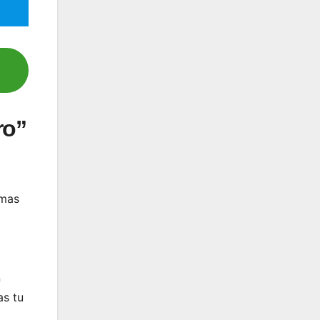
ro”
amas
n
as tu