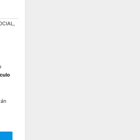
OCIAL
,
u
ículo
tán