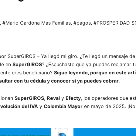
,
#Mario Cardona Mas Familias
,
#pagos
,
#PROSPERIDAD S
por SuperGIROS – Ya llegó mi giro. ¿Te llegó un mensaje de
ble en
SuperGIROS
? ¿Escuchaste que ya puedes reclamar t
mente eres beneficiario?
Sigue leyendo, porque en este art
sultar con tu cédula y conocer si ya puedes cobrar.
cionan
SuperGIROS
,
Reval
y
Efecty
, los operadores que es
volución del IVA
y
Colombia Mayor
en mayo de 2025. ¡No