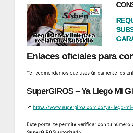
CONS
REQU
SUBS
GAR
Enlaces oficiales para con
Te recomendamos que uses únicamente los enlace
SuperGIROS – Ya Llegó Mi Gi
🔗
https://www.supergiros.com.co/ya-llego-mi-
Este portal te permite verificar con tu número
SuperGIROS
autorizado.