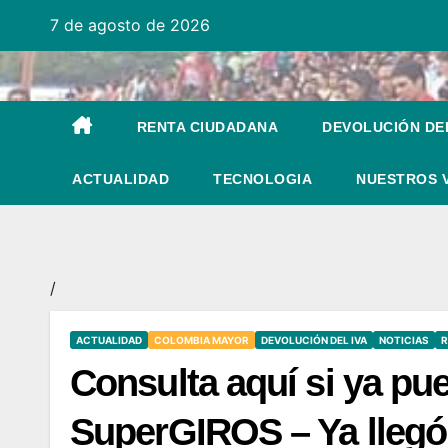
Ir
7 de agosto de 2026
al
contenido
RENTA CIUDADANA
DEVOLUCIÓN DEL
ACTUALIDAD
TECNOLOGIA
NUESTROS 
/
ACTUALIDAD
COLOMBIA MAYOR
DEVOLUCIÓN DEL IVA
NOTICIAS
R
Consulta aquí si ya pu
SuperGIROS – Ya llegó