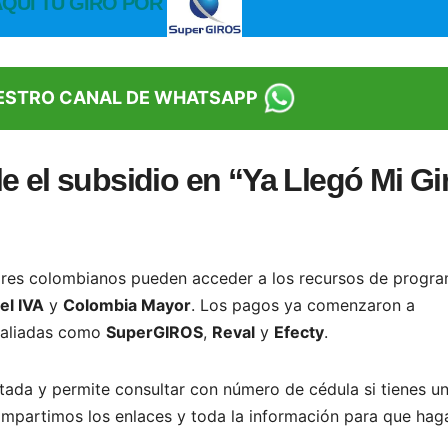
QUI TU GIRO POR
UESTRO CANAL DE WHATSAPP
e el subsidio en “Ya Llegó Mi Gi
ares colombianos pueden acceder a los recursos de progr
el IVA
y
Colombia Mayor
. Los pagos ya comenzaron a
 aliadas como
SuperGIROS
,
Reval
y
Efecty
.
itada y permite consultar con número de cédula si tienes u
compartimos los enlaces y toda la información para que hag