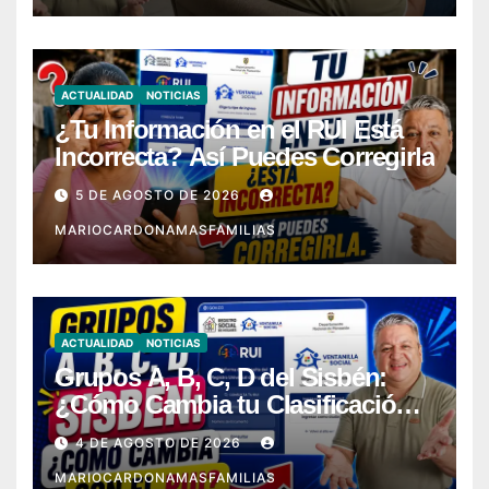
ACTUALIDAD
NOTICIAS
¿Tu Información en el RUI Está
Incorrecta? Así Puedes Corregirla
5 DE AGOSTO DE 2026
MARIOCARDONAMASFAMILIAS
ACTUALIDAD
NOTICIAS
Grupos A, B, C, D del Sisbén:
¿Cómo Cambia tu Clasificación
con el RUI?
4 DE AGOSTO DE 2026
MARIOCARDONAMASFAMILIAS