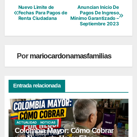
Nuevo Limite de
Anuncian Inicio De
Navegación
Fechas Para Pagos de
Pagos De Ingreso
Renta Ciudadana
Mínimo Garantizado –
de
Septiembre 2023
entradas
Por
mariocardonamasfamilias
Entrada relacionada
ACTUALIDAD
NOTICIAS
Colombia Mayor: Cómo Cobrar