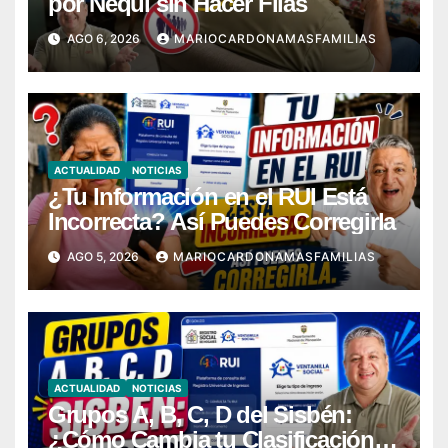
por Nequi sin Hacer Filas
AGO 6, 2026
MARIOCARDONAMASFAMILIAS
ACTUALIDAD
NOTICIAS
¿Tu Información en el RUI Está
Incorrecta? Así Puedes Corregirla
AGO 5, 2026
MARIOCARDONAMASFAMILIAS
ACTUALIDAD
NOTICIAS
Grupos A, B, C, D del Sisbén:
¿Cómo Cambia tu Clasificación