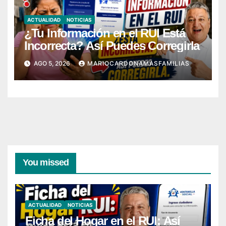
ACTUALIDAD
NOTICIAS
¿Tu Información en el RUI Está
Incorrecta? Así Puedes Corregirla
AGO 5, 2026
MARIOCARDONAMASFAMILIAS
You missed
ACTUALIDAD
NOTICIAS
Ficha del Hogar en el RUI: Así