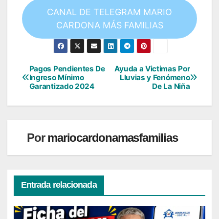
CANAL DE TELEGRAM MARIO
CARDONA MÁS FAMILIAS
Pagos Pendientes De
Ayuda a Victimas Por
Navegación
Ingreso Mínimo
Lluvias y Fenómeno
Garantizado 2024
De La Niña
de
entradas
Por
mariocardonamasfamilias
Entrada relacionada