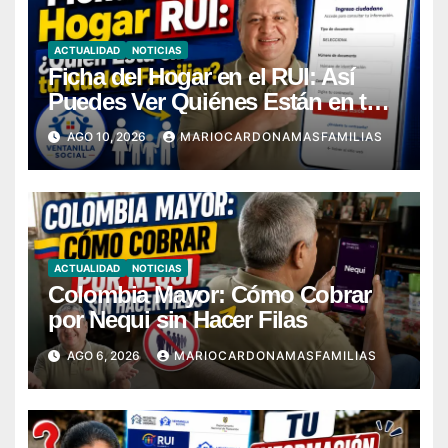
ACTUALIDAD
NOTICIAS
Ficha del Hogar en el RUI: Así
Puedes Ver Quiénes Están en tu
Núcleo Familiar
AGO 10, 2026
MARIOCARDONAMASFAMILIAS
ACTUALIDAD
NOTICIAS
Colombia Mayor: Cómo Cobrar
por Nequi sin Hacer Filas
AGO 6, 2026
MARIOCARDONAMASFAMILIAS