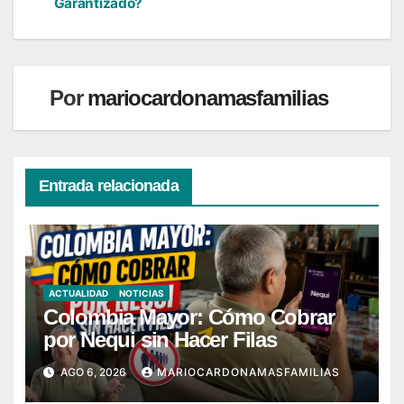
de
Garantizado?
entradas
Por
mariocardonamasfamilias
Entrada relacionada
ACTUALIDAD
NOTICIAS
Colombia Mayor: Cómo Cobrar
por Nequi sin Hacer Filas
AGO 6, 2026
MARIOCARDONAMASFAMILIAS