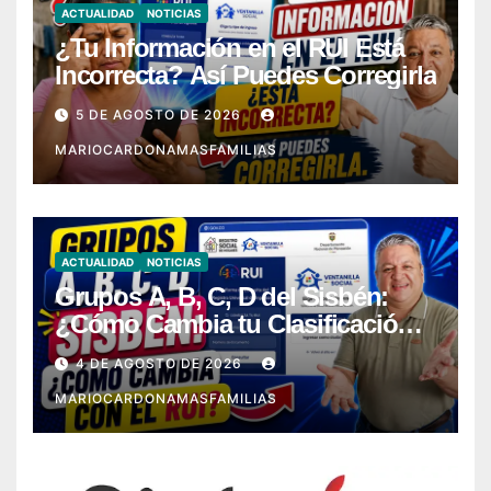
ACTUALIDAD
NOTICIAS
¿Tu Información en el RUI Está
Incorrecta? Así Puedes Corregirla
5 DE AGOSTO DE 2026
MARIOCARDONAMASFAMILIAS
ACTUALIDAD
NOTICIAS
Grupos A, B, C, D del Sisbén:
¿Cómo Cambia tu Clasificación
con el RUI?
4 DE AGOSTO DE 2026
MARIOCARDONAMASFAMILIAS