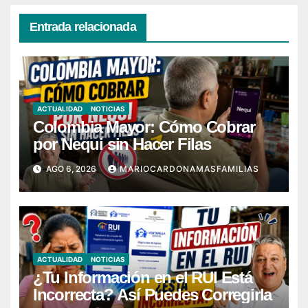
Entrada relacionada
ACTUALIDAD
NOTICIAS
Colombia Mayor: Cómo Cobrar
por Nequi sin Hacer Filas
AGO 6, 2026
MARIOCARDONAMASFAMILIAS
ACTUALIDAD
NOTICIAS
¿Tu Información en el RUI Está
Incorrecta? Así Puedes Corregirla