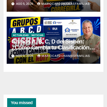
AGO 5, 2026
MARIOCARDONAMASFAMILIAS
ACTUALIDAD
NOTICIAS
Grupos A, B, C, D del Sisbén:
¿Cómo Cambia tu Clasificación
con el RUI?
AGO 4, 2026
MARIOCARDONAMASFAMILIAS
You missed