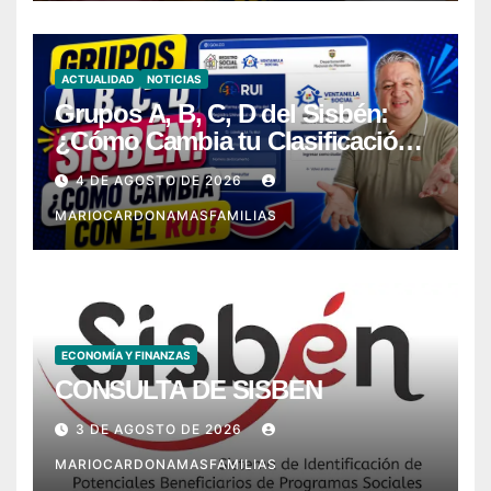
ACTUALIDAD
NOTICIAS
Grupos A, B, C, D del Sisbén:
¿Cómo Cambia tu Clasificación
con el RUI?
4 DE AGOSTO DE 2026
MARIOCARDONAMASFAMILIAS
ECONOMÍA Y FINANZAS
CONSULTA DE SISBEN
3 DE AGOSTO DE 2026
MARIOCARDONAMASFAMILIAS