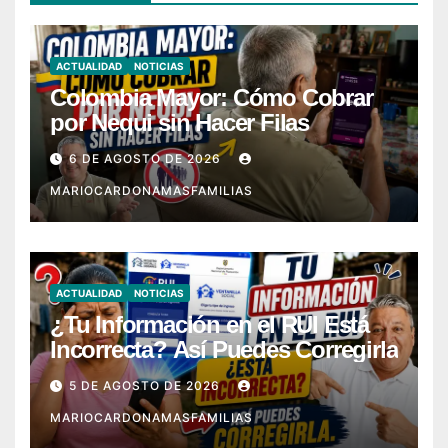
ACTUALIDAD
NOTICIAS
Colombia Mayor: Cómo Cobrar
por Nequi sin Hacer Filas
6 DE AGOSTO DE 2026
MARIOCARDONAMASFAMILIAS
ACTUALIDAD
NOTICIAS
¿Tu Información en el RUI Está
Incorrecta? Así Puedes Corregirla
5 DE AGOSTO DE 2026
MARIOCARDONAMASFAMILIAS