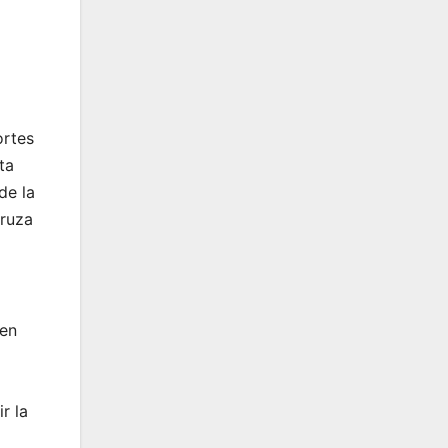
ortes
ta
de la
cruza
 en
r la