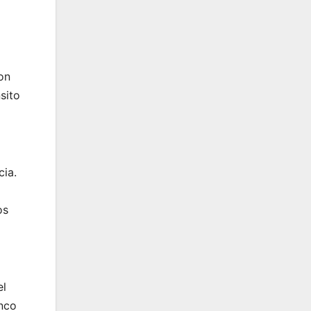
on
sito
cia.
os
el
anco