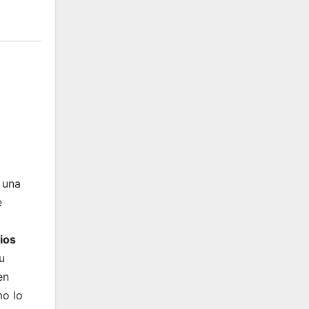
 una
e
ios
u
en
mo lo