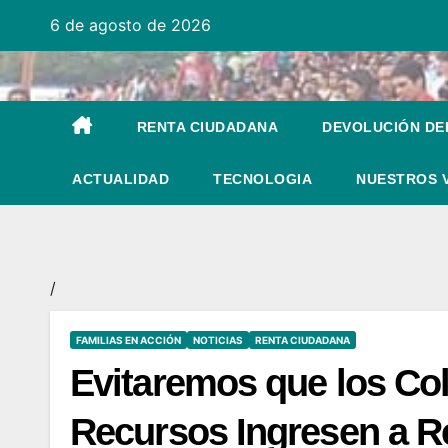
Ir
6 de agosto de 2026
al
contenido
RENTA CIUDADANA
DEVOLUCIÓN DEL
ACTUALIDAD
TECNOLOGIA
NUESTROS 
/
FAMILIAS EN ACCIÓN
NOTICIAS
RENTA CIUDADANA
Evitaremos que los Co
Recursos Ingresen a R