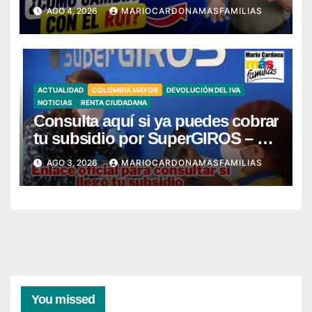
con el RUI?
AGO 4, 2026
MARIOCARDONAMASFAMILIAS
ACTUALIDAD
COLOMBIA MAYOR
DEVOLUCIÓN DEL IVA
NOTICIAS
RENTA CIUDADANA
Consulta aquí si ya puedes cobrar
tu subsidio por SuperGIROS – Ya
llegó mi giro
AGO 3, 2026
MARIOCARDONAMASFAMILIAS
You missed