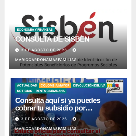
ECONOMÍA Y FINANZAS
CONSULTA DE SISBEN
3 DE AGOSTO DE 2026
MARIOCARDONAMASFAMILIAS
ACTUALIDAD
COLOMBIA MAYOR
DEVOLUCIÓN DEL IVA
NOTICIAS
RENTA CIUDADANA
Consulta aquí si ya puedes
cobrar tu subsidio por
SuperGIROS – Ya llegó mi giro
3 DE AGOSTO DE 2026
MARIOCARDONAMASFAMILIAS