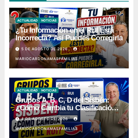
ACTUALIDAD
NOTICIAS
¿Tu Información en el RUI Está
Incorrecta? Así Puedes Corregirla
5 DE AGOSTO DE 2026
MARIOCARDONAMASFAMILIAS
ACTUALIDAD
NOTICIAS
Grupos A, B, C, D del Sisbén:
¿Cómo Cambia tu Clasificación
con el RUI?
4 DE AGOSTO DE 2026
MARIOCARDONAMASFAMILIAS