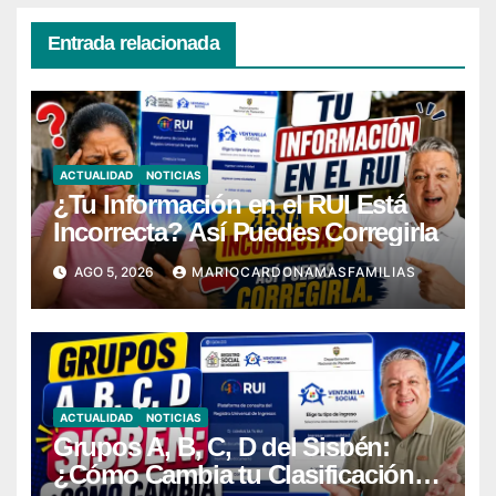
Entrada relacionada
ACTUALIDAD
NOTICIAS
¿Tu Información en el RUI Está
Incorrecta? Así Puedes Corregirla
AGO 5, 2026
MARIOCARDONAMASFAMILIAS
ACTUALIDAD
NOTICIAS
Grupos A, B, C, D del Sisbén:
¿Cómo Cambia tu Clasificación