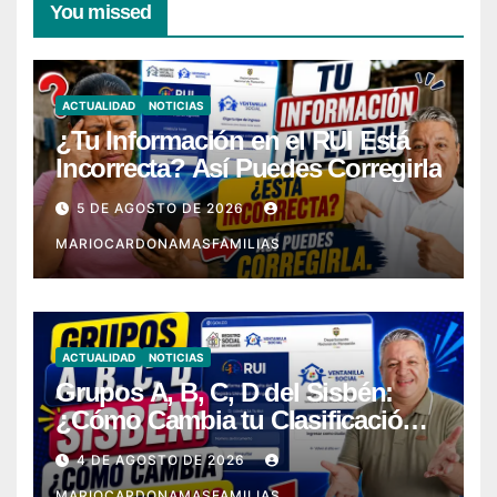
You missed
ACTUALIDAD
NOTICIAS
¿Tu Información en el RUI Está
Incorrecta? Así Puedes Corregirla
5 DE AGOSTO DE 2026
MARIOCARDONAMASFAMILIAS
ACTUALIDAD
NOTICIAS
Grupos A, B, C, D del Sisbén:
¿Cómo Cambia tu Clasificación
con el RUI?
4 DE AGOSTO DE 2026
MARIOCARDONAMASFAMILIAS