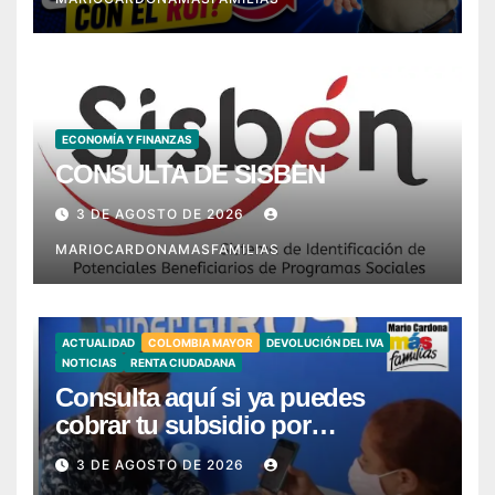
ECONOMÍA Y FINANZAS
CONSULTA DE SISBEN
3 DE AGOSTO DE 2026
MARIOCARDONAMASFAMILIAS
ACTUALIDAD
COLOMBIA MAYOR
DEVOLUCIÓN DEL IVA
NOTICIAS
RENTA CIUDADANA
Consulta aquí si ya puedes
cobrar tu subsidio por
SuperGIROS – Ya llegó mi giro
3 DE AGOSTO DE 2026