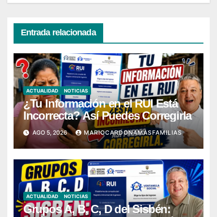
Entrada relacionada
ACTUALIDAD
NOTICIAS
¿Tu Información en el RUI Está
Incorrecta? Así Puedes Corregirla
AGO 5, 2026
MARIOCARDONAMASFAMILIAS
ACTUALIDAD
NOTICIAS
Grupos A, B, C, D del Sisbén: