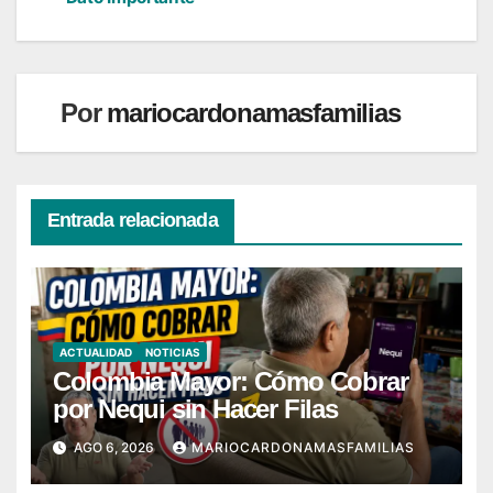
entradas
Por
mariocardonamasfamilias
Entrada relacionada
ACTUALIDAD
NOTICIAS
Colombia Mayor: Cómo Cobrar
por Nequi sin Hacer Filas
AGO 6, 2026
MARIOCARDONAMASFAMILIAS