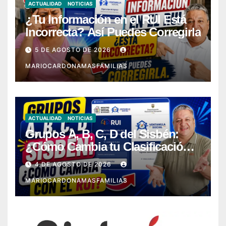
ACTUALIDAD
NOTICIAS
¿Tu Información en el RUI Está
Incorrecta? Así Puedes Corregirla
5 DE AGOSTO DE 2026
MARIOCARDONAMASFAMILIAS
ACTUALIDAD
NOTICIAS
Grupos A, B, C, D del Sisbén:
¿Cómo Cambia tu Clasificación
con el RUI?
4 DE AGOSTO DE 2026
MARIOCARDONAMASFAMILIAS