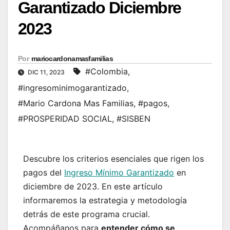
Garantizado Diciembre
2023
Por
mariocardonamasfamilias
#Colombia
,
DIC 11, 2023
#ingresominimogarantizado
,
#Mario Cardona Mas Familias
,
#pagos
,
#PROSPERIDAD SOCIAL
,
#SISBEN
Descubre los criterios esenciales que rigen los
pagos del
Ingreso Mínimo Garantizado
en
diciembre de 2023. En este artículo
informaremos la estrategia y metodología
detrás de este programa crucial.
Acompáñanos para
entender cómo se