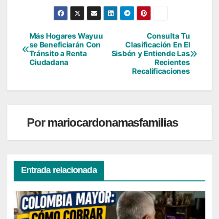
Más Hogares Wayuu
Consulta Tu
Navegación
se Beneficiarán Con
Clasificación En El
Tránsito a Renta
Sisbén y Entiende Las
de
Ciudadana
Recientes
Recalificaciones
entradas
Por
mariocardonamasfamilias
Entrada relacionada