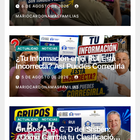
6 DE AGOSTO DE 2026
MARIOCARDONAMASFAMILIAS
ACTUALIDAD
NOTICIAS
¿Tu Información en el RUI Está
Incorrecta? Así Puedes Corregirla
5 DE AGOSTO DE 2026
MARIOCARDONAMASFAMILIAS
ACTUALIDAD
NOTICIAS
Grupos A, B, C, D del Sisbén:
¿Cómo Cambia tu Clasificación