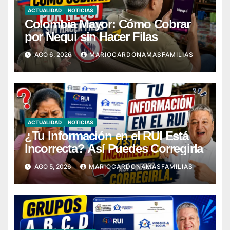
ACTUALIDAD
NOTICIAS
Colombia Mayor: Cómo Cobrar
por Nequi sin Hacer Filas
AGO 6, 2026
MARIOCARDONAMASFAMILIAS
ACTUALIDAD
NOTICIAS
¿Tu Información en el RUI Está
Incorrecta? Así Puedes Corregirla
AGO 5, 2026
MARIOCARDONAMASFAMILIAS