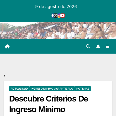
Ir
9 de agosto de 2026
al
contenido
/
ACTUALIDAD
INGRESO MINIMO GARANTIZADO
NOTICIAS
Descubre Criterios De
Ingreso Mínimo