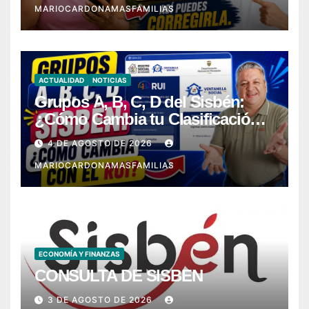
MARIOCARDONAMASFAMILIAS
ACTUALIDAD
NOTICIAS
Grupos A, B, C, D del Sisbén:
¿Cómo Cambia tu Clasificación
con el RUI?
4 DE AGOSTO DE 2026
MARIOCARDONAMASFAMILIAS
ECONOMÍA Y FINANZAS
CONSULTA DE SISBEN
3 DE AGOSTO DE 2026