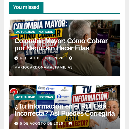
You missed
ACTUALIDAD
NOTICIAS
Colombia Mayor: Cómo Cobrar
por Nequi sin Hacer Filas
6 DE AGOSTO DE 2026
MARIOCARDONAMASFAMILIAS
ACTUALIDAD
NOTICIAS
¿Tu Información en el RUI Está
Incorrecta? Así Puedes Corregirla
5 DE AGOSTO DE 2026