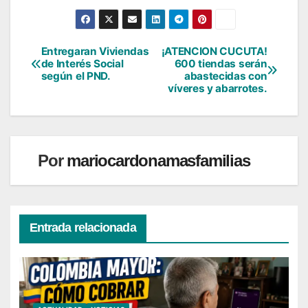
Entregaran Viviendas
¡ATENCION CUCUTA!
Navegación
de Interés Social
600 tiendas serán
según el PND.
abastecidas con
de
víveres y abarrotes.
entradas
Por
mariocardonamasfamilias
Entrada relacionada