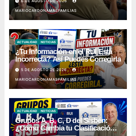
6 DE AGOSTO DE 2026
MARIOCARDONAMASFAMILIAS
ACTUALIDAD
NOTICIAS
¿Tu Información en el RUI Está
Incorrecta? Así Puedes Corregirla
5 DE AGOSTO DE 2026
MARIOCARDONAMASFAMILIAS
ACTUALIDAD
NOTICIAS
Grupos A, B, C, D del Sisbén:
¿Cómo Cambia tu Clasificación
con el RUI?