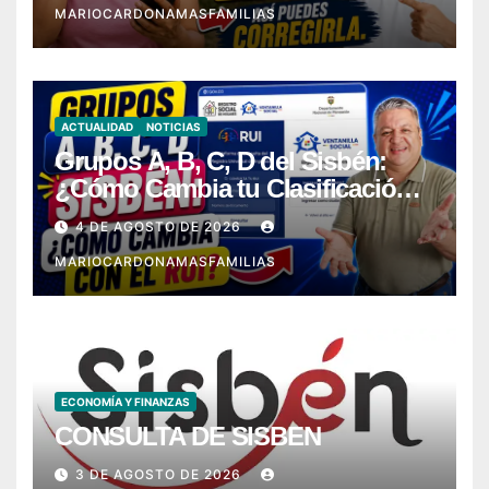
MARIOCARDONAMASFAMILIAS
ACTUALIDAD
NOTICIAS
Grupos A, B, C, D del Sisbén:
¿Cómo Cambia tu Clasificación
con el RUI?
4 DE AGOSTO DE 2026
MARIOCARDONAMASFAMILIAS
ECONOMÍA Y FINANZAS
CONSULTA DE SISBEN
3 DE AGOSTO DE 2026