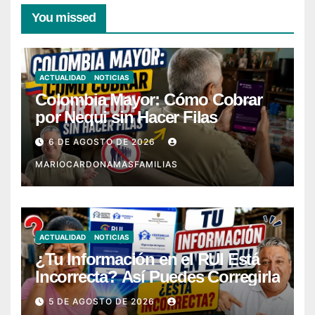
You missed
ACTUALIDAD
NOTICIAS
Colombia Mayor: Cómo Cobrar
por Nequi sin Hacer Filas
6 DE AGOSTO DE 2026
MARIOCARDONAMASFAMILIAS
ACTUALIDAD
NOTICIAS
¿Tu Información en el RUI Está
Incorrecta? Así Puedes Corregirla
5 DE AGOSTO DE 2026