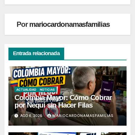
entradas
Por
mariocardonamasfamilias
Entrada relacionada
ACTUALIDAD
NOTICIAS
Colombia Mayor: Cómo Cobrar
por Nequi sin Hacer Filas
AGO 6, 2026
MARIOCARDONAMASFAMILIAS