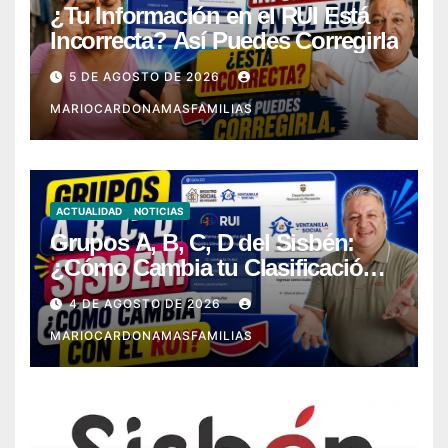
¿Tu Información en el RUI Está
Incorrecta? Así Puedes Corregirla
5 DE AGOSTO DE 2026
MARIOCARDONAMASFAMILIAS
ACTUALIDAD
NOTICIAS
Grupos A, B, C, D del Sisbén:
¿Cómo Cambia tu Clasificación
con el RUI?
4 DE AGOSTO DE 2026
MARIOCARDONAMASFAMILIAS