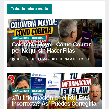
Entrada relacionada
ACTUALIDAD
NOTICIAS
Colombia Mayor: Cómo Cobrar
por Nequi sin Hacer Filas
AGO 6, 2026
MARIOCARDONAMASFAMILIAS
ACTUALIDAD
NOTICIAS
¿Tu Información en el RUI Está
Incorrecta? Así Puedes Corregirla