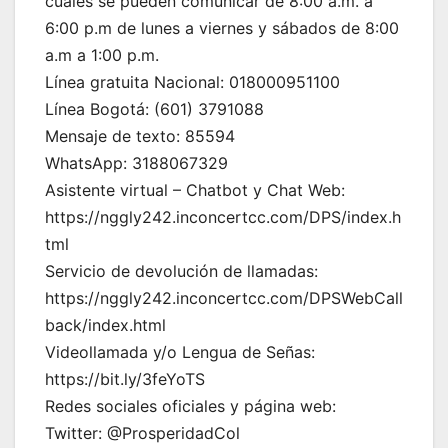
cuales se pueden comunicar de 8:00 a.m. a
6:00 p.m de lunes a viernes y sábados de 8:00
a.m a 1:00 p.m.
Línea gratuita Nacional: 018000951100
Línea Bogotá: (601) 3791088
Mensaje de texto: 85594
WhatsApp: 3188067329
Asistente virtual – Chatbot y Chat Web:
https://nggly242.inconcertcc.com/DPS/index.h
tml
Servicio de devolución de llamadas:
https://nggly242.inconcertcc.com/DPSWebCall
back/index.html
Videollamada y/o Lengua de Señas:
https://bit.ly/3feYoTS
Redes sociales oficiales y página web:
Twitter: @ProsperidadCol