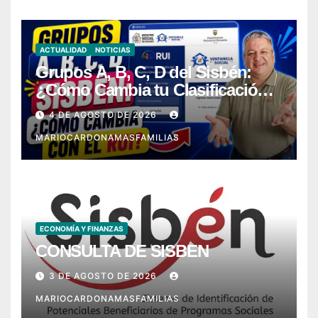
ACTUALIDAD
NOTICIAS
Grupos A, B, C, D del Sisbén:
¿Cómo Cambia tu Clasificación
con el RUI?
4 DE AGOSTO DE 2026
MARIOCARDONAMASFAMILIAS
ECONOMÍA Y FINANZAS
CONSULTA DE SISBEN
3 DE AGOSTO DE 2026
MARIOCARDONAMASFAMILIAS