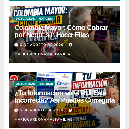
ACTUALIDAD
NOTICIAS
Colombia Mayor: Cómo Cobrar
por Nequi sin Hacer Filas
6 DE AGOSTO DE 2026
MARIOCARDONAMASFAMILIAS
ACTUALIDAD
NOTICIAS
¿Tu Información en el RUI Está
Incorrecta? Así Puedes Corregirla
5 DE AGOSTO DE 2026
MARIOCARDONAMASFAMILIAS