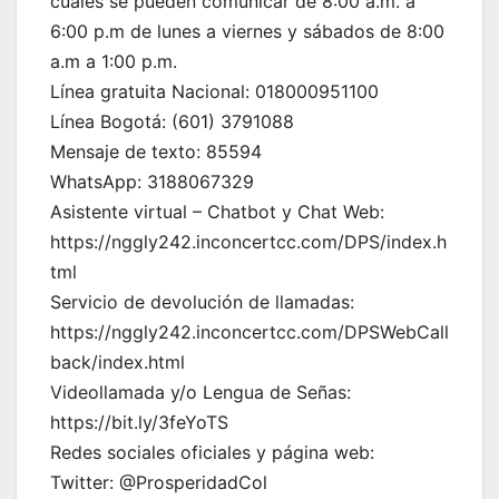
cuales se pueden comunicar de 8:00 a.m. a
6:00 p.m de lunes a viernes y sábados de 8:00
a.m a 1:00 p.m.
Línea gratuita Nacional: 018000951100
Línea Bogotá: (601) 3791088
Mensaje de texto: 85594
WhatsApp: 3188067329
Asistente virtual – Chatbot y Chat Web:
https://nggly242.inconcertcc.com/DPS/index.h
tml
Servicio de devolución de llamadas:
https://nggly242.inconcertcc.com/DPSWebCall
back/index.html
Videollamada y/o Lengua de Señas:
https://bit.ly/3feYoTS
Redes sociales oficiales y página web:
Twitter: @ProsperidadCol