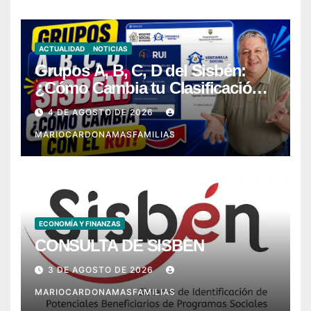
ACTUALIDAD
NOTICIAS
Grupos A, B, C, D del Sisbén:
¿Cómo Cambia tu Clasificación
con el RUI?
4 DE AGOSTO DE 2026
MARIOCARDONAMASFAMILIAS
ECONOMÍA Y FINANZAS
CONSULTA DE SISBEN
3 DE AGOSTO DE 2026
MARIOCARDONAMASFAMILIAS