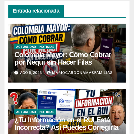
Entrada relacionada
ACTUALIDAD
NOTICIAS
Colombia Mayor: Cómo Cobrar
por Nequi sin Hacer Filas
AGO 6, 2026
MARIOCARDONAMASFAMILIAS
ACTUALIDAD
NOTICIAS
¿Tu Información en el RUI Está
Incorrecta? Así Puedes Corregirla