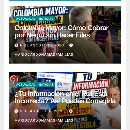
ACTUALIDAD
NOTICIAS
Colombia Mayor: Cómo Cobrar
por Nequi sin Hacer Filas
6 DE AGOSTO DE 2026
MARIOCARDONAMASFAMILIAS
ACTUALIDAD
NOTICIAS
¿Tu Información en el RUI Está
Incorrecta? Así Puedes Corregirla
5 DE AGOSTO DE 2026
MARIOCARDONAMASFAMILIAS