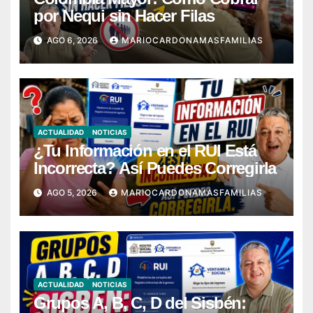
por Nequi sin Hacer Filas
AGO 6, 2026
MARIOCARDONAMASFAMILIAS
ACTUALIDAD
NOTICIAS
¿Tu Información en el RUI Está
Incorrecta? Así Puedes Corregirla
AGO 5, 2026
MARIOCARDONAMASFAMILIAS
ACTUALIDAD
NOTICIAS
Grupos A, B, C, D del Sisbén: