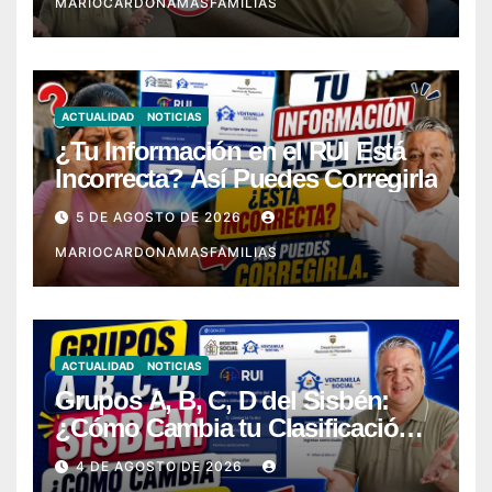
MARIOCARDONAMASFAMILIAS
ACTUALIDAD
NOTICIAS
¿Tu Información en el RUI Está
Incorrecta? Así Puedes Corregirla
5 DE AGOSTO DE 2026
MARIOCARDONAMASFAMILIAS
ACTUALIDAD
NOTICIAS
Grupos A, B, C, D del Sisbén:
¿Cómo Cambia tu Clasificación
con el RUI?
4 DE AGOSTO DE 2026