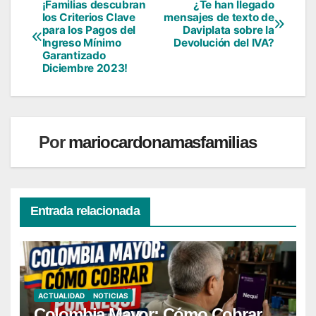
¡Familias descubran
¿Te han llegado
Navegación
los Criterios Clave
mensajes de texto de
para los Pagos del
Daviplata sobre la
de
Ingreso Mínimo
Devolución del IVA?
Garantizado
entradas
Diciembre 2023!
Por
mariocardonamasfamilias
Entrada relacionada
ACTUALIDAD
NOTICIAS
Colombia Mayor: Cómo Cobrar