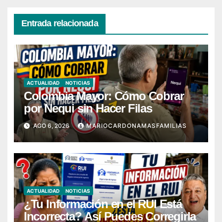
Entrada relacionada
ACTUALIDAD
NOTICIAS
Colombia Mayor: Cómo Cobrar
por Nequi sin Hacer Filas
AGO 6, 2026
MARIOCARDONAMASFAMILIAS
ACTUALIDAD
NOTICIAS
¿Tu Información en el RUI Está
Incorrecta? Así Puedes Corregirla