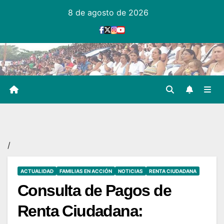
Ir
8 de agosto de 2026
al
contenido
/
ACTUALIDAD
FAMILIAS EN ACCIÓN
NOTICIAS
RENTA CIUDADANA
Consulta de Pagos de
Renta Ciudadana: