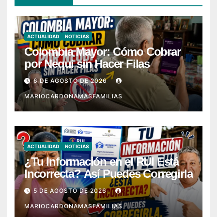
ACTUALIDAD
NOTICIAS
Colombia Mayor: Cómo Cobrar
por Nequi sin Hacer Filas
6 DE AGOSTO DE 2026
MARIOCARDONAMASFAMILIAS
ACTUALIDAD
NOTICIAS
¿Tu Información en el RUI Está
Incorrecta? Así Puedes Corregirla
5 DE AGOSTO DE 2026
MARIOCARDONAMASFAMILIAS