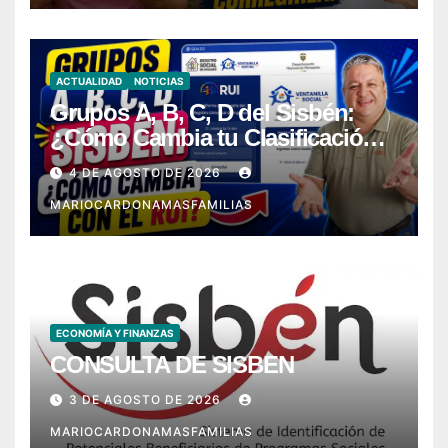
ACTUALIDAD
NOTICIAS
Grupos A, B, C, D del Sisbén:
¿Cómo Cambia tu Clasificación
con el RUI?
4 DE AGOSTO DE 2026
MARIOCARDONAMASFAMILIAS
ECONOMÍA Y FINANZAS
CONSULTA DE SISBEN
3 DE AGOSTO DE 2026
MARIOCARDONAMASFAMILIAS