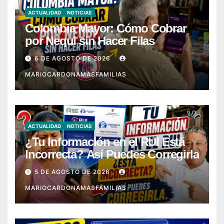
ACTUALIDAD
NOTICIAS
Colombia Mayor: Cómo Cobrar
por Nequi sin Hacer Filas
6 DE AGOSTO DE 2026
MARIOCARDONAMASFAMILIAS
ACTUALIDAD
NOTICIAS
¿Tu Información en el RUI Está
Incorrecta? Así Puedes Corregirla
5 DE AGOSTO DE 2026
MARIOCARDONAMASFAMILIAS