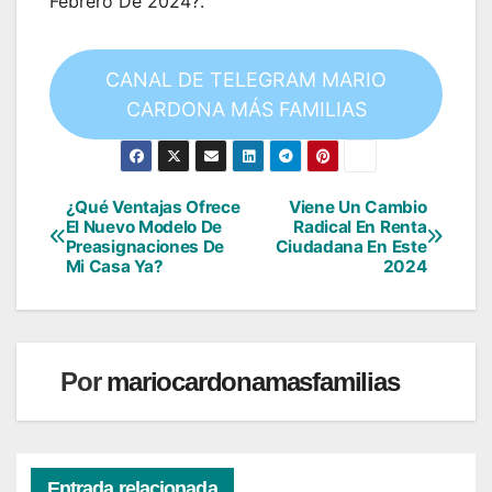
Febrero De 2024?.
CANAL DE TELEGRAM MARIO
CARDONA MÁS FAMILIAS
¿Qué Ventajas Ofrece
Viene Un Cambio
Navegación
El Nuevo Modelo De
Radical En Renta
Preasignaciones De
Ciudadana En Este
de
Mi Casa Ya?
2024
entradas
Por
mariocardonamasfamilias
Entrada relacionada