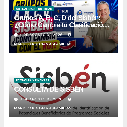
ACTUALIDAD
NOTICIAS
Grupos A, B, C, D del Sisbén:
¿Cómo Cambia tu Clasificación
con el RUI?
4 DE AGOSTO DE 2026
MARIOCARDONAMASFAMILIAS
ECONOMÍA Y FINANZAS
CONSULTA DE SISBEN
3 DE AGOSTO DE 2026
MARIOCARDONAMASFAMILIAS