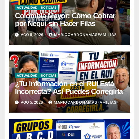
ACTUALIDAD
NOTICIAS
Colombia Mayor: Cómo Cobrar
por Nequi sin Hacer Filas
AGO 6, 2026
MARIOCARDONAMASFAMILIAS
ACTUALIDAD
NOTICIAS
¿Tu Información en el RUI Está
Incorrecta? Así Puedes Corregirla
AGO 5, 2026
MARIOCARDONAMASFAMILIAS