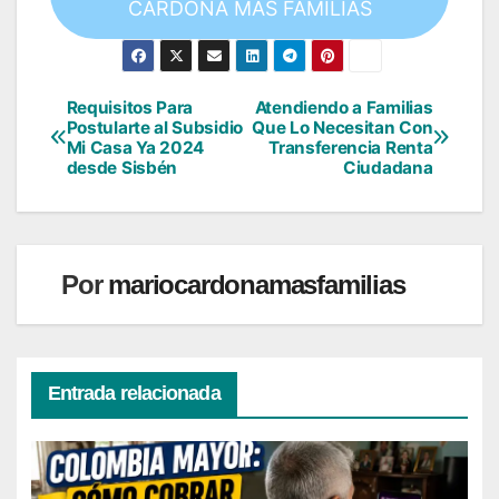
CARDONA MÁS FAMILIAS
Requisitos Para
Atendiendo a Familias
Navegación
Postularte al Subsidio
Que Lo Necesitan Con
Mi Casa Ya 2024
Transferencia Renta
de
desde Sisbén
Ciudadana
entradas
Por
mariocardonamasfamilias
Entrada relacionada