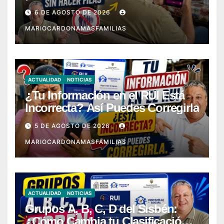
6 DE AGOSTO DE 2026
MARIOCARDONAMASFAMILIAS
ACTUALIDAD
NOTICIAS
¿Tu Información en el RUI Está
Incorrecta? Así Puedes Corregirla
5 DE AGOSTO DE 2026
MARIOCARDONAMASFAMILIAS
ACTUALIDAD
NOTICIAS
Grupos A, B, C, D del Sisbén:
¿Cómo Cambia tu Clasificación