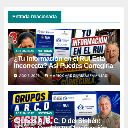
Entrada relacionada
ACTUALIDAD
NOTICIAS
¿Tu Información en el RUI Está
Incorrecta? Así Puedes Corregirla
AGO 5, 2026
MARIOCARDONAMASFAMILIAS
ACTUALIDAD
NOTICIAS
Grupos A, B, C, D del Sisbén:
¿Cómo Cambia tu Clasificación