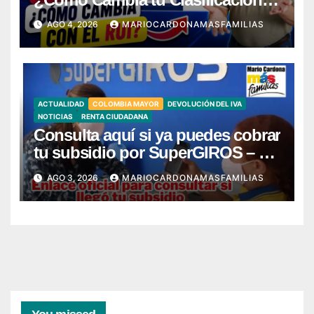
con el RUI?
AGO 4, 2026
MARIOCARDONAMASFAMILIAS
ACTUALIDAD
COLOMBIA MAYOR
DEVOLUCIÓN DEL IVA
NOTICIAS
RENTA CIUDADANA
Consulta aquí si ya puedes cobrar
tu subsidio por SuperGIROS – Ya
llegó mi giro
AGO 3, 2026
MARIOCARDONAMASFAMILIAS