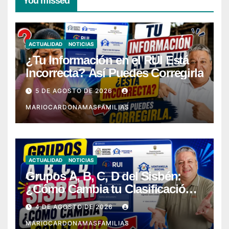
You missed
ACTUALIDAD
NOTICIAS
¿Tu Información en el RUI Está
Incorrecta? Así Puedes Corregirla
5 DE AGOSTO DE 2026
MARIOCARDONAMASFAMILIAS
ACTUALIDAD
NOTICIAS
Grupos A, B, C, D del Sisbén:
¿Cómo Cambia tu Clasificación
con el RUI?
4 DE AGOSTO DE 2026
MARIOCARDONAMASFAMILIAS