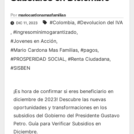
Por
mariocardonamasfamilias
#Colombia
,
#Devolucion del IVA
DIC 11, 2023
,
#ingresominimogarantizado
,
#Jovenes en Acción
,
#Mario Cardona Mas Familias
,
#pagos
,
#PROSPERIDAD SOCIAL
,
#Renta Ciudadana
,
#SISBEN
¡Es hora de confirmar si eres beneficiario en
diciembre de 2023! Descubre las nuevas
oportunidades y transformaciones en los
subsidios del Gobierno del Presidente Gustavo
Petro. Guía para Verificar Subsidios en
Diciembre.