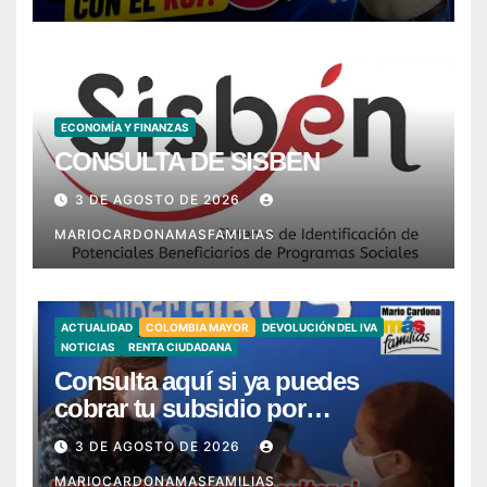
ECONOMÍA Y FINANZAS
CONSULTA DE SISBEN
3 DE AGOSTO DE 2026
MARIOCARDONAMASFAMILIAS
ACTUALIDAD
COLOMBIA MAYOR
DEVOLUCIÓN DEL IVA
NOTICIAS
RENTA CIUDADANA
Consulta aquí si ya puedes
cobrar tu subsidio por
SuperGIROS – Ya llegó mi giro
3 DE AGOSTO DE 2026
MARIOCARDONAMASFAMILIAS